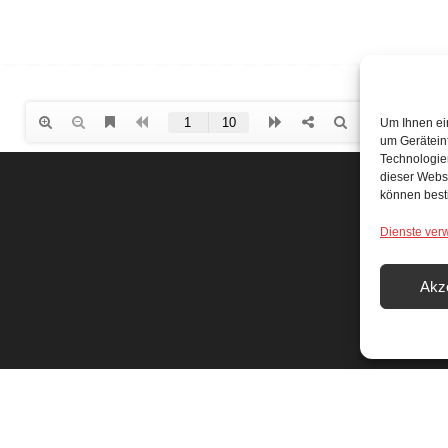
Um Ihnen ei
um Gerätein
Technologien
dieser Websi
können best
Dienste ver
f
Akz