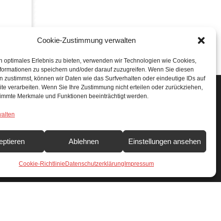
Cookie-Zustimmung verwalten
n optimales Erlebnis zu bieten, verwenden wir Technologien wie Cookies,
formationen zu speichern und/oder darauf zuzugreifen. Wenn Sie diesen
 zustimmst, können wir Daten wie das Surfverhalten oder eindeutige IDs auf
te verarbeiten. Wenn Sie Ihre Zustimmung nicht erteilen oder zurückziehen,
immte Merkmale und Funktionen beeinträchtigt werden.
SUCHEN & FINDEN
walten
Search Button
Search
or:
eptieren
Ablehnen
Einstellungen ansehen
Cookie-Richtlinie
Datenschutzerklärung
Impressum