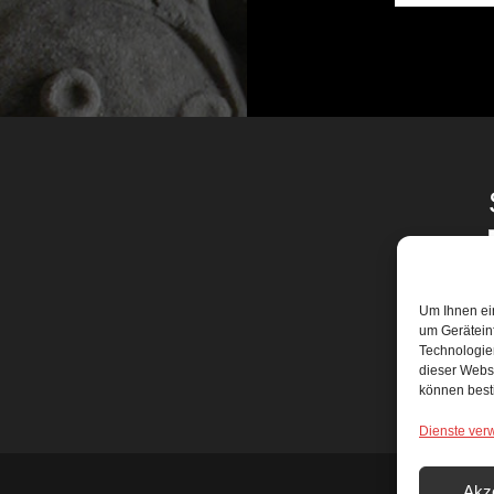
f
Um Ihnen ei
um Gerätein
Technologien
dieser Websi
können best
Dienste ver
Akz