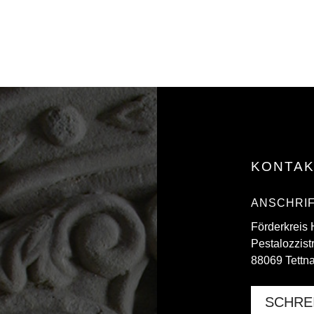
KONTA
ANSCHRI
Förderkreis
Pestalozzist
88069 Tettn
SCHRE