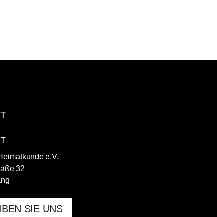
KT
FT
 Heimatkunde e.V.
raße 32
ang
IBEN SIE UNS