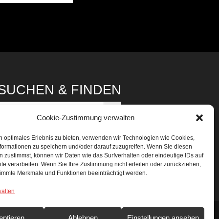
SUCHEN & FINDEN
Search Button
Search
or:
Cookie-Zustimmung verwalten
n optimales Erlebnis zu bieten, verwenden wir Technologien wie Cookies,
formationen zu speichern und/oder darauf zuzugreifen. Wenn Sie diesen
 zustimmst, können wir Daten wie das Surfverhalten oder eindeutige IDs auf
te verarbeiten. Wenn Sie Ihre Zustimmung nicht erteilen oder zurückziehen,
immte Merkmale und Funktionen beeinträchtigt werden.
walten
eptieren
Ablehnen
Einstellungen ansehen