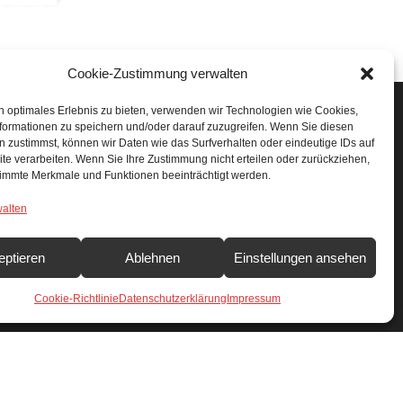
Cookie-Zustimmung verwalten
n optimales Erlebnis zu bieten, verwenden wir Technologien wie Cookies,
formationen zu speichern und/oder darauf zuzugreifen. Wenn Sie diesen
 zustimmst, können wir Daten wie das Surfverhalten oder eindeutige IDs auf
SUCHEN & FINDEN
te verarbeiten. Wenn Sie Ihre Zustimmung nicht erteilen oder zurückziehen,
Search Button
immte Merkmale und Funktionen beeinträchtigt werden.
Search
or:
walten
eptieren
Ablehnen
Einstellungen ansehen
Cookie-Richtlinie
Datenschutzerklärung
Impressum