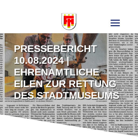
Search
for:
PRESSEBERICHT
10.08.2024 |
EHRENAMTLICHE
EILEN ZUR RETTUNG
DES STADTMUSEUMS