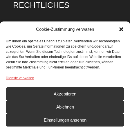
RECHTLICHES
Impressum
Cookie-Zustimmung verwalten
Datenschutz
Um Ihnen ein optimales Erlebnis zu bieten, verwenden wir Technologien
wie Cookies, um Geräteinformationen zu speichern und/oder darauf
Cookie Richtlinie
zuzugreifen. Wenn Sie diesen Technologien zustimmst, können wir Daten
wie das Surfverhalten oder eindeutige IDs auf dieser Website verarbeiten.
Wenn Sie Ihre Zustimmung nicht erteilen oder zurückziehen, können
bestimmte Merkmale und Funktionen beeinträchtigt werden.
Dienste verwalten
SUCHEN & FINDEN
Search Button
Search
Akzeptieren
for:
Ablehnen
Einstellungen ansehen