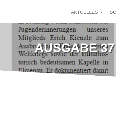
Search
for:
AKTUELLES
SC
AUSGABE 37