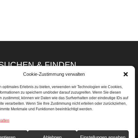
SUCHEN & FINDEN
Search Button
Cookie-Zustimmung verwalten
Search
or:
n optimales Erlebnis zu bieten, verwenden wir Technologien wie Cookies,
formationen zu speichern und/oder darauf zuzugreifen. Wenn Sie diesen
 zustimmst, können wir Daten wie das Surfverhalten oder eindeutige IDs auf
te verarbeiten. Wenn Sie Ihre Zustimmung nicht erteilen oder zurückziehen,
immte Merkmale und Funktionen beeinträchtigt werden.
walten
eptieren
Ablehnen
Einstellungen ansehen