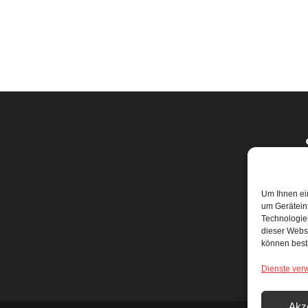
f
Um Ihnen ei
um Gerätein
Technologien
dieser Websi
können best
Dienste ver
Akz