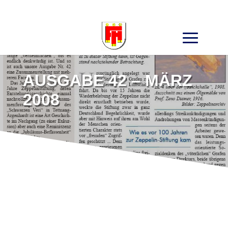
Search
for:
AUSGABE 42 – MÄRZ
2008