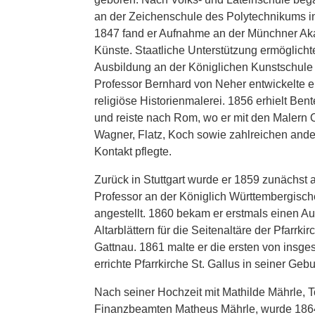
an der Zeichenschule des Polytechnikums i
1847 fand er Aufnahme an der Münchner Ak
Künste. Staatliche Unterstützung ermöglicht
Ausbildung an der Königlichen Kunstschule i
Professor Bernhard von Neher entwickelte er 
religiöse Historienmalerei. 1856 erhielt Ben
und reiste nach Rom, wo er mit den Malern 
Wagner, Flatz, Koch sowie zahlreichen and
Kontakt pflegte.
Zurück in Stuttgart wurde er 1859 zunächst a
Professor an der Königlich Württembergis
angestellt. 1860 bekam er erstmals einen Auf
Altarblättern für die Seitenaltäre der Pfarrki
Gattnau. 1861 malte er die ersten von insge
errichte Pfarrkirche St. Gallus in seiner Gebu
Nach seiner Hochzeit mit Mathilde Mährle, T
Finanzbeamten Matheus Mährle, wurde 1864