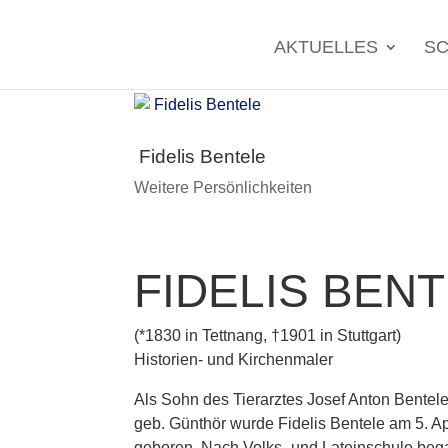
Search
for:
AKTUELLES
SC
Fidelis Bentele
Weitere Persönlichkeiten
FIDELIS BEN
(*1830 in Tettnang, †1901 in Stuttgart)
Historien- und Kirchenmaler
Als Sohn des Tierarztes Josef Anton Bentele
geb. Günthör wurde Fidelis Bentele am 5. Ap
geboren. Nach Volks- und Lateinschule beg