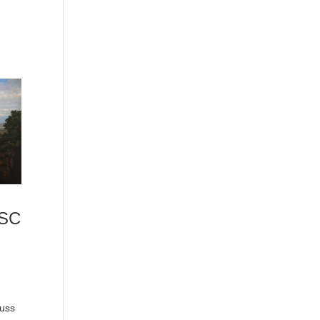
SC
N
luss