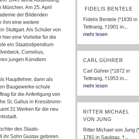
n München. Am 25. April
FIDELIS BENTELE
ademie der Bildenden
Fidelis Bentele (*1830 in
e ihm eine weitere
Tettnang, †1901 in...
n Stuttgart. Als Schüler von
mehr lesen
hier eine Vorliebe für die
tele ein Staatsstipendium
Overbeck, Cornelius,
eren jungen Künstlern
CARL GÜHRER
Carl Gührer (*1872 in
Tettnang, †1953 in...
ls Hauptlehrer, dann als
mehr lesen
chen Baugewerke-schule
trag für die Anfertigung von
rche St. Gallus in Kressbronn-
samt 31 Werken für die neu
RITTER MICHAEL
rtsstadt.
VON JUNG
ochter des Staats-
Ritter Michael von Jung (
 ihr Sohn Gustav geboren.
1781 in Saulgau, †...