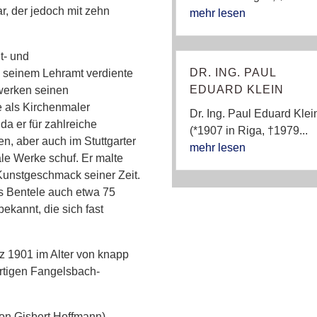
ar, der jedoch mit zehn
mehr lesen
t- und
DR. ING. PAUL
n seinem Lehramt verdiente
EDUARD KLEIN
twerken seinen
ie als Kirchenmaler
Dr. Ing. Paul Eduard Klei
da er für zahlreiche
(*1907 in Riga, †1979...
, aber auch im Stuttgarter
mehr lesen
le Werke schuf. Er malte
Kunstgeschmack seiner Zeit.
s Bentele auch etwa 75
ekannt, die sich fast
rz 1901 im Alter von knapp
ortigen Fangelsbach-
von Gisbert Hoffmann)