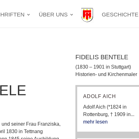
HRIFTEN
ÜBER UNS
GESCHICHTE
FIDELIS BENTELE
(1830 – 1901 in Stuttgart)
Historien- und Kirchenmaler
TELE
ADOLF AICH
Adolf Aich (*1824 in
Rottenburg, † 1909 in...
mehr lesen
 und seiner Frau Franziska,
ril 1830 in Tettnang
ann 1845 seine Ausbildung