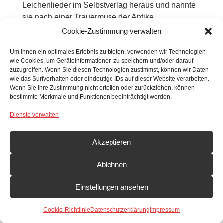
Leichenlieder im Selbstverlag heraus und nannte
sie nach einer Trauermuse der Antike
„Melpomene“.
Cookie-Zustimmung verwalten
1849, im Alter von 68 Jahren wurde von Jung auf
Um Ihnen ein optimales Erlebnis zu bieten, verwenden wir Technologien
die St. Anna-Kaplanei in Tettnang versetzt. Bis
wie Cookies, um Geräteinformationen zu speichern und/oder darauf
heute spricht man von einer Strafversetzung.
zuzugreifen. Wenn Sie diesen Technologien zustimmst, können wir Daten
Tatsächlich handelte es sich um „eine
wie das Surfverhalten oder eindeutige IDs auf dieser Website verarbeiten.
Wenn Sie Ihre Zustimmung nicht erteilen oder zurückziehen, können
allergnädigste Verleihung eines seinem
bestimmte Merkmale und Funktionen beeinträchtigt werden.
gebrechlichen Alter angemessenen Postens“.
Dienste verwalten
Die Leute nahmen sowohl in Kirchdorf als auch in
Tettnang wenig Anstoß an den originellen
Akzeptieren
Grabliedern des Ritters und Kaplans Michael von
Jung. Seine Grablieder, Theaterstücke, deutschen
Ablehnen
Vespergesänge und Metten hatten aufklärerische
Absicht. Die lebenspraktische Anwendung trat in
Einstellungen ansehen
den Vordergrund. Sperrige Glaubensinhalte
wurden umgangen. In seinen Predigten kamen
Cookie-Richtlinie
Datenschutzerklärung
Impressum
Themen zur Sprache wie Erziehung der Kinder,