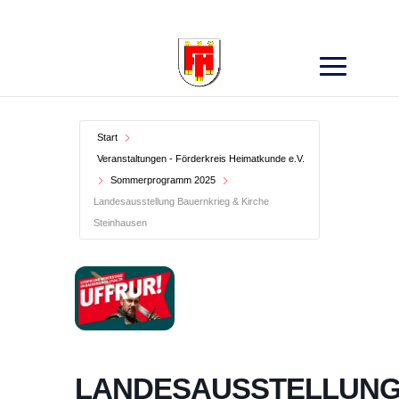
Search
for:
Start
Veranstaltungen - Förderkreis Heimatkunde e.V.
Sommerprogramm 2025
Landesausstellung Bauernkrieg & Kirche
Steinhausen
LANDESAUSSTELLUN